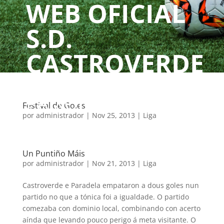
WEB OFICIAL
S.D.
CASTROVERDE
UN CLUBE, UNHA
PAIXÓN
Festival de Goles
por
administrador
|
Nov 25, 2013
|
Liga
Un Puntiño Máis
por
administrador
|
Nov 21, 2013
|
Liga
Castroverde e Paradela empataron a dous goles nun
partido no que a tónica foi a igualdade. O partido
comezaba con dominio local, combinando con acerto
aínda que levando pouco perigo á meta visitante. O