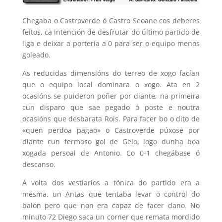
Chegaba o Castroverde ó Castro Seoane cos deberes
feitos, ca intención de desfrutar do último partido de
liga e deixar a portería a 0 para ser o equipo menos
goleado.
As reducidas dimensións do terreo de xogo facían
que o equipo local dominara o xogo. Ata en 2
ocasións se puideron poñer por diante, na primeira
cun disparo que sae pegado ó poste e noutra
ocasións que desbarata Rois. Para facer bo o dito de
«quen perdoa pagao» o Castroverde púxose por
diante cun fermoso gol de Gelo, logo dunha boa
xogada persoal de Antonio. Co 0-1 chegábase ó
descanso.
A volta dos vestiarios a tónica do partido era a
mesma, un Antas que tentaba levar o control do
balón pero que non era capaz de facer dano. No
minuto 72 Diego saca un corner que remata mordido