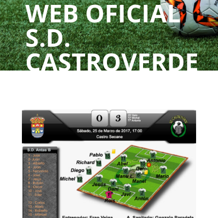
WEB OFICIAL
S.D.
CASTROVERDE
UN CLUBE, UNHA
PAIXÓN