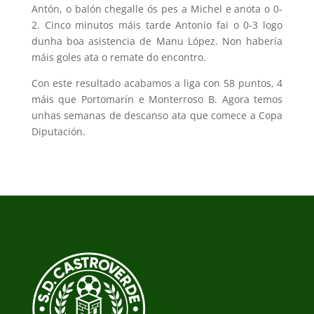
Antón, o balón chegalle ós pes a Michel e anota o 0-
2. Cinco minutos máis tarde Antonio fai o 0-3 logo
dunha boa asistencia de Manu López. Non habería
máis goles ata o remate do encontro.
Con este resultado acabamos a liga con 58 puntos, 4
máis que Portomarín e Monterroso B. Agora temos
unhas semanas de descanso ata que comece a Copa
Diputación.