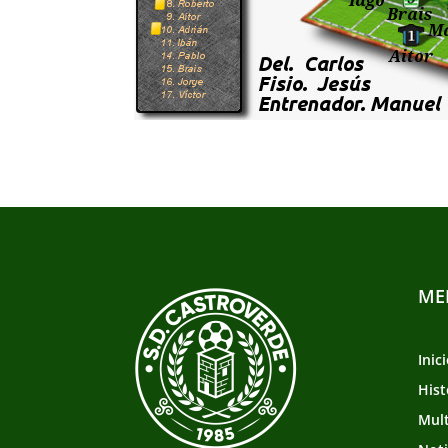
ME
Inic
Hist
Mul