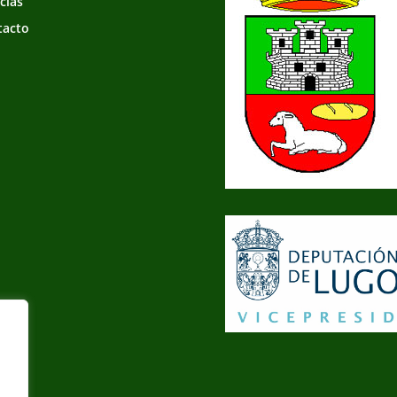
cias
tacto