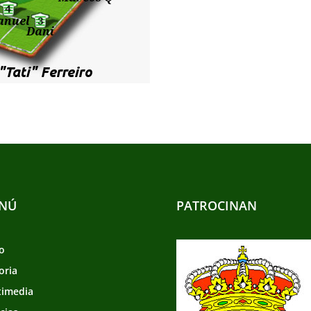
NÚ
PATROCINAN
io
oria
timedia