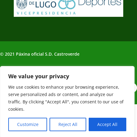
© 2021 Páxina oficial S.D. Castroverde
Política de Privacidade | Aviso legal
We value your privacy
We use cookies to enhance your browsing experience,
serve personalized ads or content, and analyze our
traffic. By clicking "Accept All", you consent to our use of
cookies.
Web creada, alojada y mantenida por Café Dixital SL - 2026.
Visítanos en
https://cafedixital.com
o ponte en contacto con
Customize
Reject All
Accept All
nosotros en
info@cafedixital.com
.