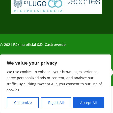
© 2021 Páxina oficial S.D. Castroverde
Política de Privacidade | Aviso legal
We value your privacy
We use cookies to enhance your browsing experience,
serve personalized ads or content, and analyze our
traffic. By clicking "Accept All", you consent to our use of
cookies.
Web creada, alojada y mantenida por Café Dixital SL - 2026.
Visítanos en
https://cafedixital.com
o ponte en contacto con
Customize
Reject All
Accept All
nosotros en
info@cafedixital.com
.