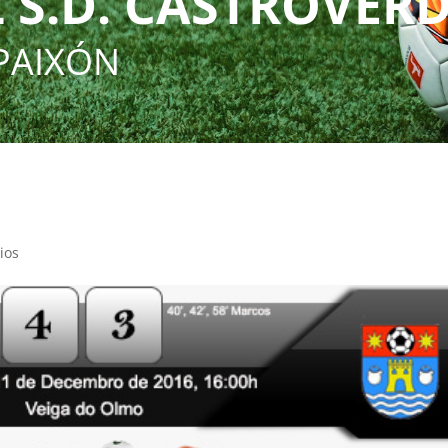
 S.D. CASTROVER
PAIXÓN
ios