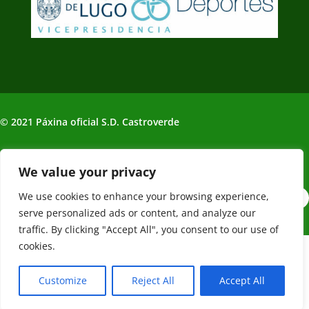
© 2021 Páxina oficial S.D. Castroverde
Política de Privacidade | Aviso legal
We value your privacy
We use cookies to enhance your browsing experience,
serve personalized ads or content, and analyze our
traffic. By clicking "Accept All", you consent to our use of
cookies.
Web creada, alojada y mantenida por Café Dixital SL - 2026.
Visítanos en
https://cafedixital.com
o ponte en contacto con
Customize
Reject All
Accept All
nosotros en
info@cafedixital.com
.