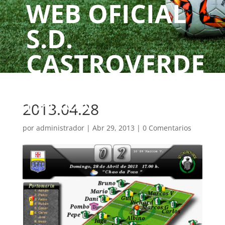
WEB OFICIAL
S.D.
CASTROVERDE
UN CLUBE, UNHA
PAIXÓN
2013.04.28
por
administrador
|
Abr 29, 2013
|
0 Comentarios