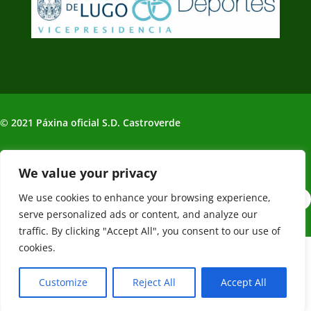
© 2021 Páxina oficial S.D. Castroverde
Política de Privacidade | Aviso legal
We value your privacy
We use cookies to enhance your browsing experience,
serve personalized ads or content, and analyze our
traffic. By clicking "Accept All", you consent to our use of
cookies.
Web creada, alojada y mantenida por Café Dixital SL - 2026.
Visítanos en
https://cafedixital.com
o ponte en contacto con
Customize
Reject All
Accept All
nosotros en
info@cafedixital.com
.