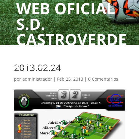
WEB OFICIAL
S.D.
CASTROVERDE
UN CLUBE, UNHA
PAIXÓN
2013.02.24
por
administrador
|
Feb 25, 2013
|
0 Comentarios