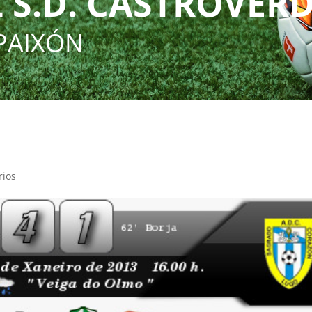
 S.D. CASTROVER
PAIXÓN
rios