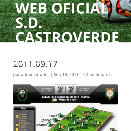
WEB OFICIAL
S.D.
CASTROVERDE
UN CLUBE, UNHA
PAIXÓN
2011.09.17
por
administrador
|
Sep 18, 2011
|
0 Comentarios