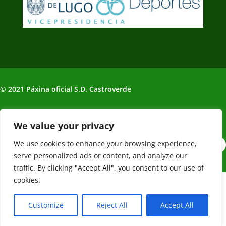
© 2021 Páxina oficial S.D. Castroverde
Política de Privacidade | Aviso legal
We value your privacy
We use cookies to enhance your browsing experience,
serve personalized ads or content, and analyze our
traffic. By clicking "Accept All", you consent to our use of
cookies.
Web creada, alojada y mantenida por Café Dixital SL - 2026.
Visítanos en
https://cafedixital.com
o ponte en contacto con
Customize
Reject All
Accept All
nosotros en
info@cafedixital.com
.