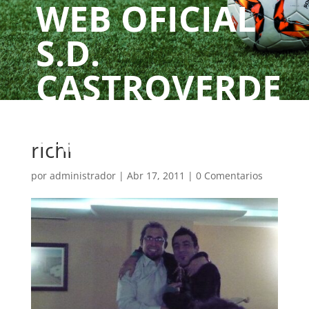
WEB OFICIAL
S.D.
CASTROVERDE
UN CLUBE, UNHA
PAIXÓN
richi
por
administrador
|
Abr 17, 2011
|
0 Comentarios