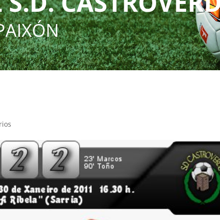
 S.D. CASTROVER
PAIXÓN
rios