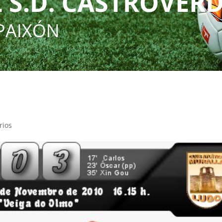
 S.D. CASTROVER
PAIXÓN
rios