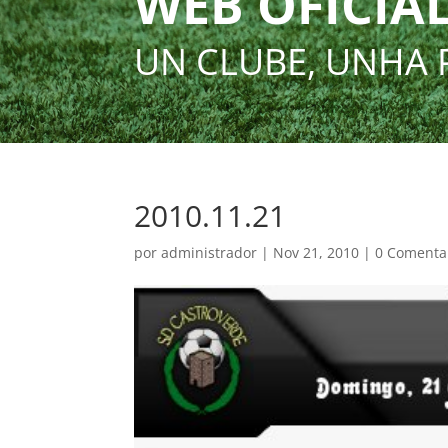
WEB OFICIAL
UN CLUBE, UNHA 
2010.11.21
por
administrador
|
Nov 21, 2010
|
0 Comenta