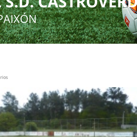
 S.D. CASTROVER
PAIXÓN
rios