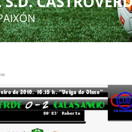
 S.D. CASTROVER
PAIXÓN
ios