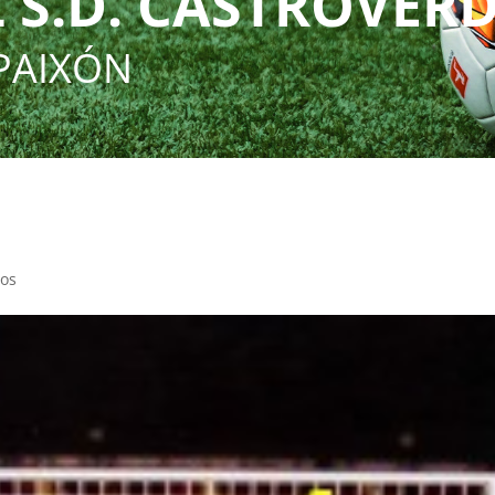
 S.D. CASTROVER
PAIXÓN
ios