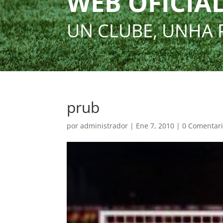
WEB OFICIAL
UN CLUBE, UNHA 
prub
por
administrador
|
Ene 7, 2010
|
0 Comentar