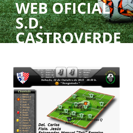
WEB OFICIAL
S.D.
CASTROVERDE
UN CLUBE, UNHA
PAIXÓN