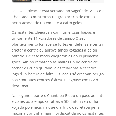
Festival goleador esta xornada no Sagoñedo. A SD e o
Chantada B mostraron un gran acerto de cara a
porta acadando un empate a catro goles.
Os visitantes chegaban con numerosas baixas e
únicamente 11 xogadores de campo.O seu
plantexamento foi facerse fortes en defensa e tentar
anotar á contra ou aproveitando xogadas a balón
parado. De este modo chegaron os dous primeros
goles. Albino remataba ás mallas un bo centro de
córner e Bruno quitáballe as telarañas á escadra
logo dun bo tiro de falta. Os locais só creaban perigo
con continuos centros ó área. Chegouse con 0-2 ó
descanso.
Na segunda parte o Chantaba B deu un paso adiante
e comezou a empuxar atrás á SD. Entón veu unha
xogada polémica, na que o árbitro decretaba pena
máxima por unha man moi discutida polos visitantes