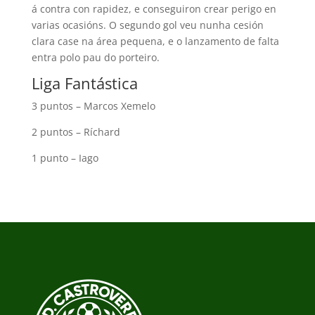
á contra con rapidez, e conseguiron crear perigo en
varias ocasións. O segundo gol veu nunha cesión
clara case na área pequena, e o lanzamento de falta
entra polo pau do porteiro.
Liga Fantástica
3 puntos – Marcos Xemelo
2 puntos – Ríchard
1 punto – Iago