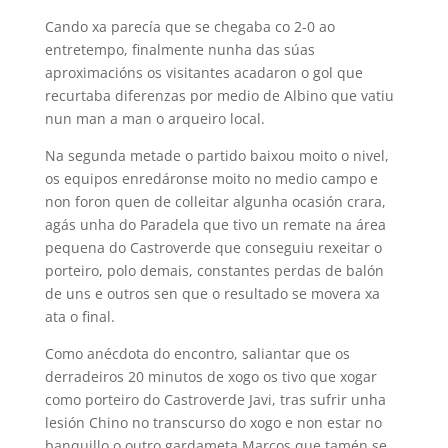
Cando xa parecía que se chegaba co 2-0 ao
entretempo, finalmente nunha das súas
aproximacións os visitantes acadaron o gol que
recurtaba diferenzas por medio de Albino que vatiu
nun man a man o arqueiro local.
Na segunda metade o partido baixou moito o nivel,
os equipos enredáronse moito no medio campo e
non foron quen de colleitar algunha ocasión crara,
agás unha do Paradela que tivo un remate na área
pequena do Castroverde que conseguiu rexeitar o
porteiro, polo demais, constantes perdas de balón
de uns e outros sen que o resultado se movera xa
ata o final.
Como anécdota do encontro, saliantar que os
derradeiros 20 minutos de xogo os tivo que xogar
como porteiro do Castroverde Javi, tras sufrir unha
lesión Chino no transcurso do xogo e non estar no
banquillo o outro gardameta Marcos que tamén se