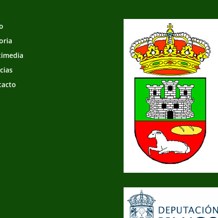
io
oria
timedia
cias
tacto