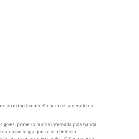
 que puxo moito empeño pero foi superado no
ous goles, primeiro nunha internada pola banda
o nun pase longo que colle á defensa
 máis nos dous primeiros goles. O Castroverde