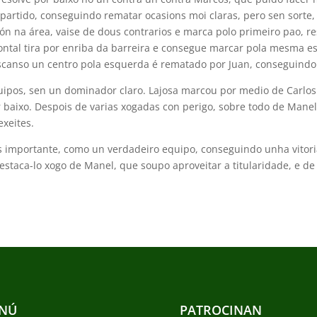
rtido, conseguindo rematar ocasions moi claras, pero sen sorte, 
ón na área, vaise de dous contrarios e marca polo primeiro pao, re
rontal tira por enriba da barreira e consegue marcar pola mesma esc
scanso un centro pola esquerda é rematado por Juan, conseguindo
uipos, sen un dominador claro. Lajosa marcou por medio de Carl
baixo. Despois de varias xogadas con perigo, sobre todo de Manel, 
exeites.
áis importante, como un verdadeiro equipo, conseguindo unha vitor
staca-lo xogo de Manel, que soupo aproveitar a titularidade, e de
NÚ
PATROCINAN