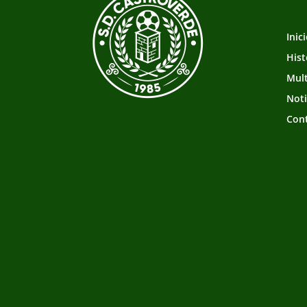
Inic
Hist
Mul
Noti
Con