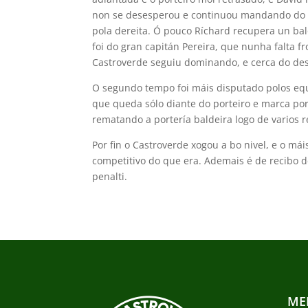
non se desesperou e continuou mandando do pa
pola dereita. Ó pouco Ríchard recupera un bal
foi do gran capitán Pereira, que nunha falta f
Castroverde seguiu dominando, e cerca do de
O segundo tempo foi máis disputado polos eq
que queda sólo diante do porteiro e marca por 
rematando a portería baldeira logo de varios r
Por fin o Castroverde xogou a bo nivel, e o m
competitivo do que era. Ademais é de recibo de
penalti.
ME