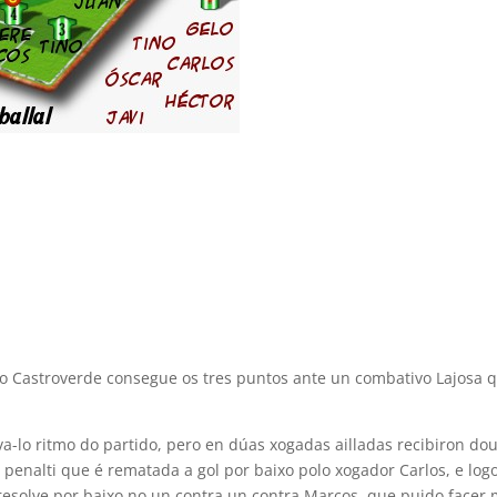
, o Castroverde consegue os tres puntos ante un combativo Lajosa
va-lo ritmo do partido, pero en dúas xogadas ailladas recibiron d
 penalti que é rematada a gol por baixo polo xogador Carlos, e log
 resolve por baixo no un contra un contra Marcos, que puido facer