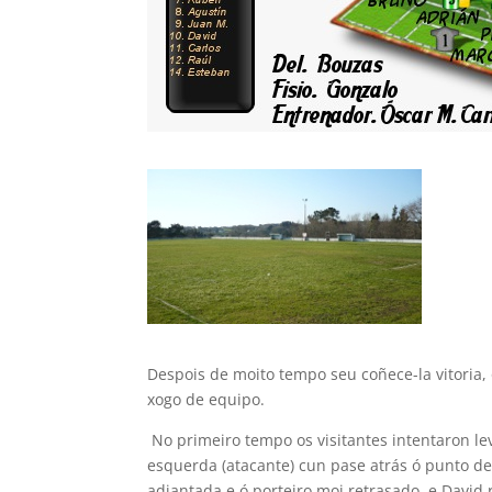
Despois de moito tempo seu coñece-la vitoria
xogo de equipo.
No primeiro tempo os visitantes intentaron le
esquerda (atacante) cun pase atrás ó punto de
adiantada e ó porteiro moi retrasado, e David