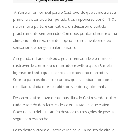
A Barrela non foi rival para o Castroverde que sumou a súa
primeira victoria da temporada tras impoñerse por 6 – 1
. Xa
na primeira parte, e cun catro a un deixaron o partido
prácticamente sentenciado. Con dous puntas claros, e unha
alineación ofensiva non deu opcions o seu rival, e so deu
sensación de perigo a balon parado.
A segunda mitade baixou algo a intensadade e o ritmo, o
castroverde controlou o marcador e evitou que a Barrela
lograse un tanto que o acercase de novo no marcador.
Sobrou para os dous conxuntos, que xa daban por bon o
resultado, aínda que se puideron ver dous goles máis.
Destacou outro novo debut nas filas do Castroverde, outro
cadete tamén de vilacote, desta volta Manel, que estivo
floxo no seu debut. Tamén destaca os tres goles de Jose, a
seguir con esa racha.
Logo desta victoria o Castroverde colle un pouco de aire, e