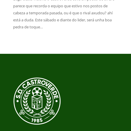
parece que recorda o equipo que estivo nos postos de
cabeza a temporada pasada, ou é que o rival axudou? ahí
está a duda. Este sábado e diante do lider, será unha boa
pedra de toque…